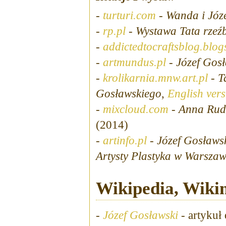
-
turturi.com
-
Wanda i Józe
-
rp.pl
-
Wystawa Tata rzeźb
-
addictedtocraftsblog.blo
-
artmundus.pl
-
Józef Gosł
-
krolikarnia.mnw.art.pl
-
T
Gosławskiego
,
English vers
-
mixcloud.com
-
Anna Rudz
(2014)
-
artinfo.pl
-
Józef Gosławs
Artysty Plastyka w Warszaw
Wikipedia, Wiki
-
Józef Gosławski
- artykuł