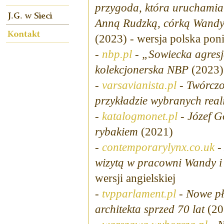
przygoda, która uruchamia
Anną Rudzką, córką Wandy 
(2023) - wersja polska poni
-
nbp.pl
-
„Sowiecka agresj
kolekcjonerska NBP
(2023)
-
varsavianista.pl
-
Twórczo
przykładzie wybranych reali
-
katalogmonet.pl
-
Józef G
rybakiem
(2021)
-
contemporarylynx.co.uk
wizytą w pracowni Wandy i
wersji angielskiej
-
tvpparlament.pl
-
Nowe pł
architekta sprzed 70 lat
(20