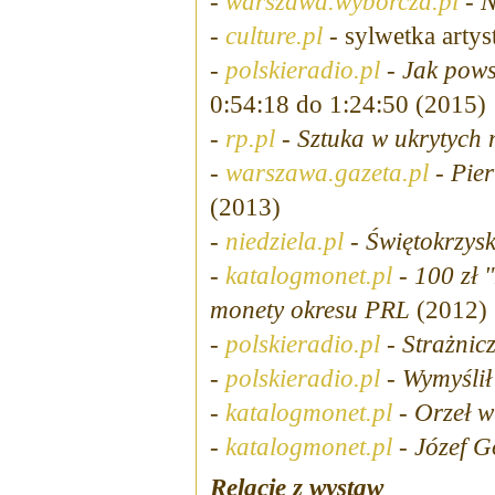
-
warszawa.wyborcza.pl
-
N
-
culture.pl
- sylwetka artys
-
polskieradio.pl
-
Jak pows
0:54:18 do 1:24:50 (2015)
-
rp.pl
-
Sztuka w ukrytych 
-
warszawa.gazeta.pl
-
Pier
(2013)
-
niedziela.pl
-
Świętokrzys
-
katalogmonet.pl
-
100 zł 
monety okresu PRL
(2012)
-
polskieradio.pl
-
Strażnicz
-
polskieradio.pl
-
Wymyślił
-
katalogmonet.pl
-
Orzeł w
-
katalogmonet.pl
-
Józef G
Relacje z wystaw