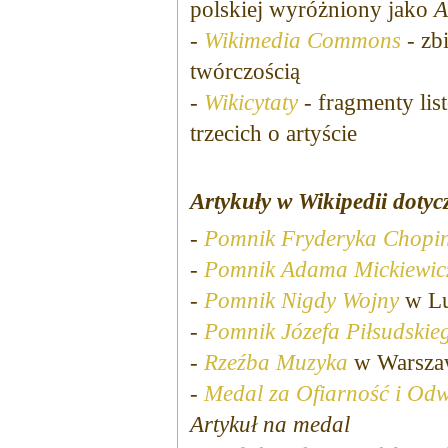
polskiej wyróżniony jako
A
-
Wikimedia Commons
- zb
twórczością
-
Wikicytaty
- fragmenty lis
trzecich o artyście
Artykuły w Wikipedii dotyc
-
Pomnik Fryderyka Chopi
-
Pomnik Adama Mickiewic
-
Pomnik
Nigdy Wojny
w Lu
-
Pomnik Józefa Piłsudskie
-
Rzeźba
Muzyka
w Warsza
-
Medal za Ofiarność i Od
Artykuł na medal