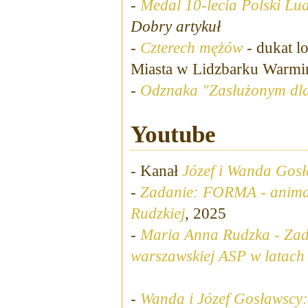
-
Medal 10-lecia Polski Lu
Dobry artykuł
-
Czterech mężów
- dukat l
Miasta w Lidzbarku Warmi
-
Odznaka "Zasłużonym dla
Youtube
- Kanał
Józef i Wanda Gos
-
Zadanie: FORMA - animacj
Rudzkiej
, 2025
-
Maria Anna Rudzka - Zad
warszawskiej ASP w latac
-
Wanda i Józef Gosławscy: 