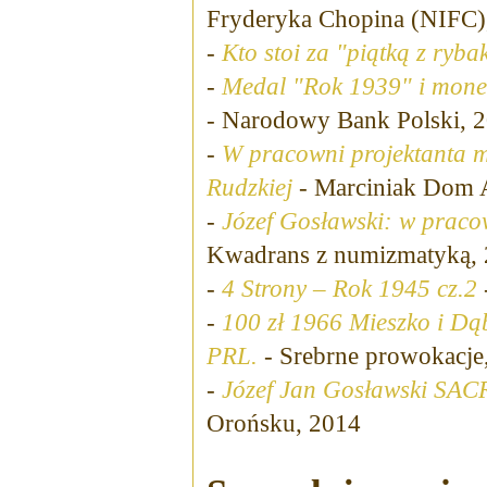
Fryderyka Chopina (NIFC)
-
Kto stoi za "piątką z ryb
-
Medal "Rok 1939" i monet
- Narodowy Bank Polski, 
-
W pracowni projektanta m
Rudzkiej
- Marciniak Dom 
-
Józef Gosławski: w pracow
Kwadrans z numizmatyką,
-
4 Strony – Rok 1945 cz.2
-
100 zł 1966 Mieszko i Dą
PRL.
- Srebrne prowokacje
-
Józef Jan Gosławski SA
Orońsku, 2014