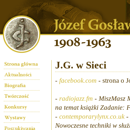
J.G. w Sieci
-
facebook.com
- strona o 
-
radiojazz.fm
-
MiszMasz M
na temat książki Zadanie:
-
contemporarylynx.co.uk
Nowoczesne techniki w służ